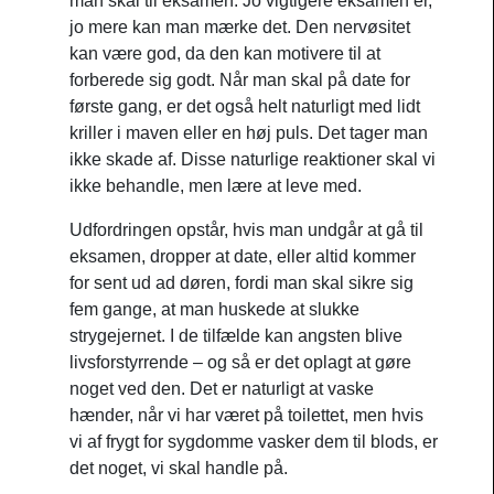
man skal til eksamen. Jo vigtigere eksamen er,
jo mere kan man mærke det. Den nervøsitet
kan være god, da den kan motivere til at
forberede sig godt. Når man skal på date for
første gang, er det også helt naturligt med lidt
kriller i maven eller en høj puls. Det tager man
ikke skade af. Disse naturlige reaktioner skal vi
ikke behandle, men lære at leve med.
Udfordringen opstår, hvis man undgår at gå til
eksamen, dropper at date, eller altid kommer
for sent ud ad døren, fordi man skal sikre sig
fem gange, at man huskede at slukke
strygejernet. I de tilfælde kan angsten blive
livsforstyrrende – og så er det oplagt at gøre
noget ved den. Det er naturligt at vaske
hænder, når vi har været på toilettet, men hvis
vi af frygt for sygdomme vasker dem til blods, er
det noget, vi skal handle på.