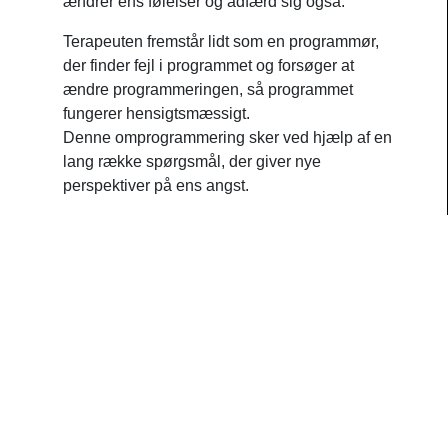
ændrer ens følelser og adfærd sig også.
Terapeuten fremstår lidt som en programmør,
der finder fejl i programmet og forsøger at
ændre programmeringen, så programmet
fungerer hensigtsmæssigt.
Denne omprogrammering sker ved hjælp af en
lang række spørgsmål, der giver nye
perspektiver på ens angst.
Metakognitiv terapi –
Pinden, lorten og sien
I de sidste ti år er der vokset en ny terapiform
frem, som kaldes
metakognitiv terapi
. Den er
udviklet af briten Adrian Wells og introduceret i
Danmark af Pia Callesen. Selvom ordet
”kognitiv” indgår i navnet, har den meget lidt
tilfælles med den kognitive terapi. Forenklet
sagt handler kognitiv terapi om, hvad vi tænker,