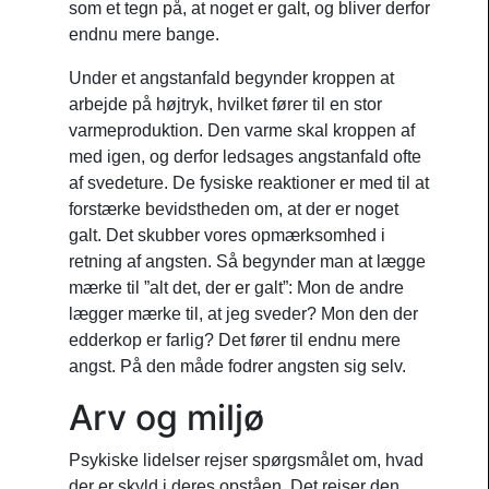
som et tegn på, at noget er galt, og bliver derfor
endnu mere bange.
Under et angstanfald begynder kroppen at
arbejde på højtryk, hvilket fører til en stor
varmeproduktion. Den varme skal kroppen af
med igen, og derfor ledsages angstanfald ofte
af svedeture. De fysiske reaktioner er med til at
forstærke bevidstheden om, at der er noget
galt. Det skubber vores opmærksomhed i
retning af angsten. Så begynder man at lægge
mærke til ”alt det, der er galt”: Mon de andre
lægger mærke til, at jeg sveder? Mon den der
edderkop er farlig? Det fører til endnu mere
angst. På den måde fodrer angsten sig selv.
Arv og miljø
Psykiske lidelser rejser spørgsmålet om, hvad
der er skyld i deres opståen. Det rejser den