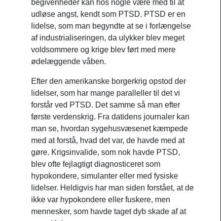
begivenheder kan hos nogle være med til at
udløse angst, kendt som PTSD. PTSD er en
lidelse, som man begyndte at se i forlængelse
af industrialiseringen, da ulykker blev meget
voldsommere og krige blev ført med mere
ødelæggende våben.
Efter den amerikanske borgerkrig opstod der
lidelser, som har mange paralleller til det vi
forstår ved PTSD. Det samme så man efter
første verdenskrig. Fra datidens journaler kan
man se, hvordan sygehusvæsenet kæmpede
med at forstå, hvad det var, de havde med at
gøre. Krigsinvalide, som nok havde PTSD,
blev ofte fejlagtigt diagnosticeret som
hypokondere, simulanter eller med fysiske
lidelser. Heldigvis har man siden forstået, at de
ikke var hypokondere eller fuskere, men
mennesker, som havde taget dyb skade af at