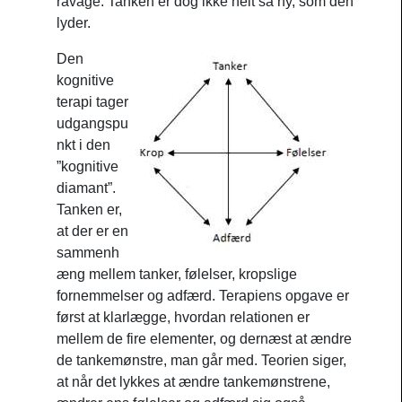
ravage. Tanken er dog ikke helt så ny, som den
lyder.
Den
kognitive
terapi tager
udgangspu
nkt i den
”kognitive
diamant”.
Tanken er,
at der er en
sammenh
æng mellem tanker, følelser, kropslige
fornemmelser og adfærd. Terapiens opgave er
først at klarlægge, hvordan relationen er
mellem de fire elementer, og dernæst at ændre
de tankemønstre, man går med. Teorien siger,
at når det lykkes at ændre tankemønstrene,