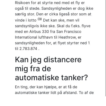
Risikoen for at styrte ned med et fly er
også til stede. Sandsynligheden er dog ikke
særlig stor. Den er cirka ligeså stor som at
(3)
vinde i lotto
Det kan ske, men vil
sandsynligvis ikke ske. Skal du f.eks. flyve
med en Airbus 330 fra San Francisco
International lufthavn til Heathrow, er
sandsynligheden for, at flyet styrter ned 1
til 2.783.874 .
Kan jeg distancere
mig fra de
automatiske tanker?
En ting, der kan hjælpe, er at få de
automatiske tanker lidt på afstand. To af de
spørgsmål, man kan udfordre sig selv med,
er: