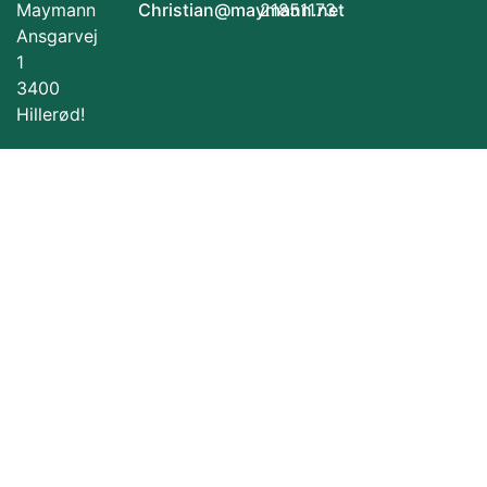
Maymann
Christian@maymann.net
21851173
Ansgarvej
1
3400
Hillerød!