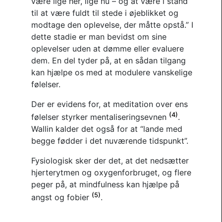
være lige her, lige nu – og at være i stand
til at være fuldt til stede i øjeblikket og
modtage den oplevelse, der måtte opstå.” I
dette stadie er man bevidst om sine
oplevelser uden at dømme eller evaluere
dem. En del tyder på, at en sådan tilgang
kan hjælpe os med at modulere vanskelige
følelser.
Der er evidens for, at meditation over ens
(4)
følelser styrker mentaliseringsevnen
.
Wallin kalder det også for at “lande med
begge fødder i det nuværende tidspunkt”.
Fysiologisk sker der det, at det nedsætter
hjerterytmen og oxygenforbruget, og flere
peger på, at mindfulness kan hjælpe på
(5)
angst og fobier
.