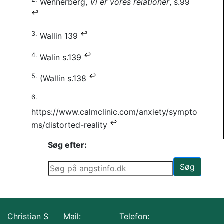
Wennerberg,
Vi er vores relationer
, s.99
↩
3.
↩
Wallin 139
4.
↩
Walin s.139
5.
↩
(Wallin s.138
6.
https://www.calmclinic.com/anxiety/sympto
↩
ms/distorted-reality
Søg efter:
Christian S
Mail:
Telefon: